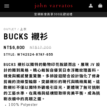
官網新會員享300元歡迎禮
OUTLET / 上衣
BUCKS 襯衫
NT$6,800
NT$17,200
STYLE: W742S24-87KF-655
BUCKS 襯衫以獨特的動物印花脫穎而出，展現 JV 設
計的獨到風格。精心裁製自優質日本浮雕紋理面料，
視覺與觸感雙重驚艷。多排按鈕閉合設計強化了修身
剪裁的流線型輪廓，突顯襯衫的現代與精緻風範。這
款襯衫不僅以獨特外觀吸引目光，更體現了無可挑剔
的工藝水準，在風格與結構間取得完美平衡，成為挑
剔衣櫥中的亮眼之選。
100% Polyester