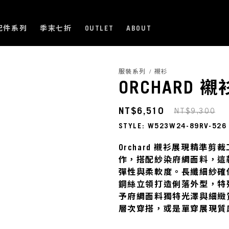
配件系列
季末七折
OUTLET
ABOUT
服裝系列 / 襯衫
ORCHARD 襯
NT$6,510
NT$9,300
STYLE: W523W24-89RV-526
Orchard 襯衫展現精準
作，搭配紗染府綢面料，這
彈性與柔軟度。長纖細紗確
鋼絲立領打造俐落外型，特
予府綢面料獨特光澤與細緻
層次穿搭，或是單穿展現質