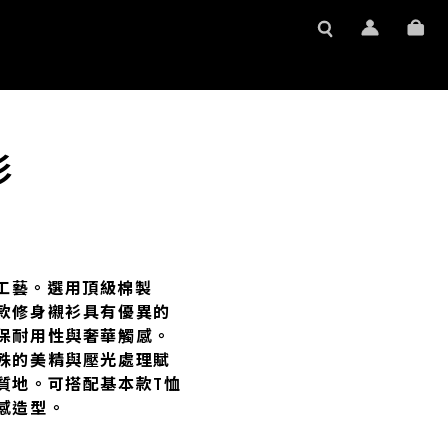
衫
剪裁工藝。選用頂級棉製
款修身襯衫具有優異的
保耐用性與奢華觸感。
殊的美精與壓光處理賦
質地。可搭配基本款T恤
感造型。