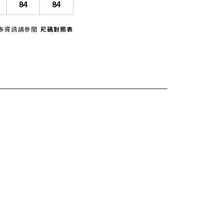
84
84
多資訊請參閱
尺碼對照表