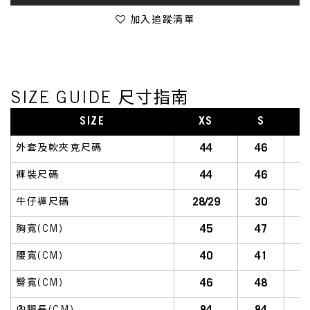
加入追蹤清單
SIZE GUIDE 尺寸指南
SIZE
XS
S
S
44
46
外套及軟夾克尺碼
44
46
褲裝尺碼
28/29
30
牛仔褲尺碼
45
47
胸寬(CM)
40
41
腰寬(CM)
46
48
臀寬(CM)