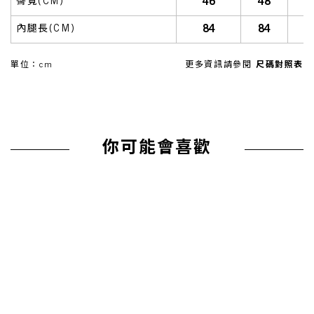
46
48
臀寬(CM)
84
84
內腿長(CM)
單位：cm
更多資訊請參閱
尺碼對照表
你可能會喜歡