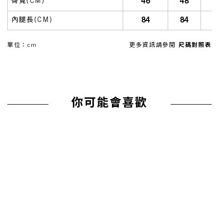
46
48
臀寬(CM)
84
84
內腿長(CM)
單位：cm
更多資訊請參閱
尺碼對照表
你可能會喜歡