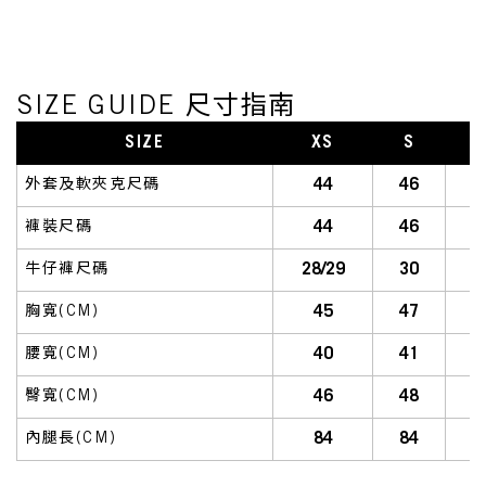
SIZE GUIDE 尺寸指南
SIZE
XS
S
S
44
46
外套及軟夾克尺碼
44
46
褲裝尺碼
28/29
30
牛仔褲尺碼
45
47
胸寬(CM)
40
41
腰寬(CM)
46
48
臀寬(CM)
84
84
內腿長(CM)