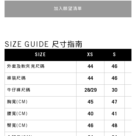
加入追蹤清單
SIZE GUIDE 尺寸指南
SIZE
XS
S
S
44
46
外套及軟夾克尺碼
44
46
褲裝尺碼
28/29
30
牛仔褲尺碼
45
47
胸寬(CM)
40
41
腰寬(CM)
46
48
臀寬(CM)