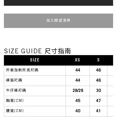
加入追蹤清單
SIZE GUIDE 尺寸指南
SIZE
XS
S
S
44
46
外套及軟夾克尺碼
44
46
褲裝尺碼
28/29
30
牛仔褲尺碼
45
47
胸寬(CM)
40
41
腰寬(CM)