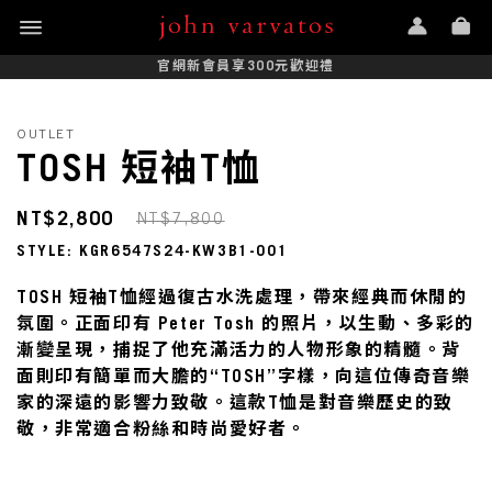
官網新會員享300元歡迎禮
OUTLET
TOSH 短袖T恤
NT$2,800
NT$7,800
STYLE: KGR6547S24-KW3B1-001
TOSH 短袖T恤經過復古水洗處理，帶來經典而休閒的
氛圍。正面印有 Peter Tosh 的照片，以生動、多彩的
漸變呈現，捕捉了他充滿活力的人物形象的精髓。背
面則印有簡單而大膽的“TOSH”字樣，向這位傳奇音樂
家的深遠的影響力致敬。這款T恤是對音樂歷史的致
敬，非常適合粉絲和時尚愛好者。