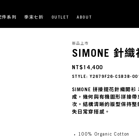
配件系列
季末七折
OUTLET
ABOUT
新品上市
SIMONE 針
NT$14,400
STYLE: Y2679F26-CSB3B-00
SIMONE 拼接提花針織開
成，幾何與有機圖形拼接帶
次。結構清晰的版型保持整
失日常穿搭感。
100% Organic Cotton