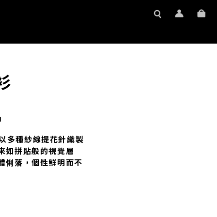
織衫
1
衫 以多種紗線提花針織製
來如拼貼般的視覺層
體俐落，個性鮮明而不