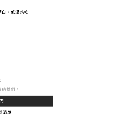
漂白，低溫烘乾
完
聯絡我們。
們
蹤清單