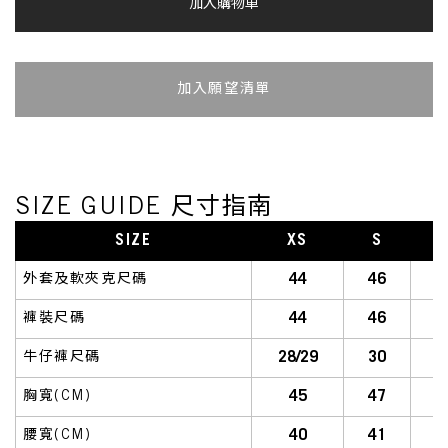
加入購物車
加入追蹤清單
SIZE GUIDE 尺寸指南
SIZE
XS
S
S
44
46
外套及軟夾克尺碼
44
46
褲裝尺碼
28/29
30
牛仔褲尺碼
45
47
胸寬(CM)
40
41
腰寬(CM)