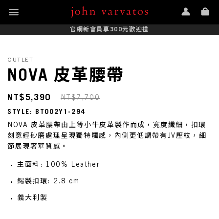
官網新會員享300元歡迎禮
OUTLET
NOVA 皮革腰帶
NT$5,390
NT$7,700
STYLE: BT002Y1-294
NOVA 皮革腰帶由上等小牛皮革製作而成，寬度纖細，扣環
刻意經砂磨處理呈現獨特觸感，內側更低調帶有JV壓紋，細
節展現奢華質感。
主面料: 100% Leather
錫製扣環: 2.8 cm
義大利製