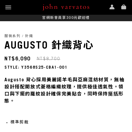
官網新會員享300元歡迎禮
服裝系列 / 針織
AUGUSTO 針織背心
NT$6,090
NT$8,700
STYLE: Y3568S25-CBA1-001
Augusto 背心採用美麗諾羊毛與亞麻混紡材質，無袖
設計搭配開放式菱格編織紋理，提供極佳透氣性。領
口與下擺的羅紋設計確保完美貼合，同時保持挺括形
態。
標準剪裁