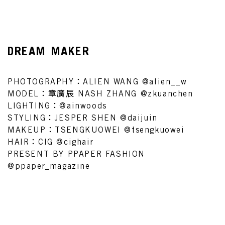
DREAM MAKER
PHOTOGRAPHY：ALIEN WANG @alien__w
MODEL：章廣辰 NASH ZHANG @zkuanchen
LIGHTING：@ainwoods
STYLING：JESPER SHEN @daijuin
MAKEUP：TSENGKUOWEI @tsengkuowei
HAIR：CIG @cighair
PRESENT BY PPAPER FASHION
@ppaper_magazine