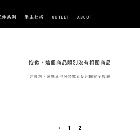
配件系列
季末七折
OUTLET
ABOUT
抱歉，這個商品類別沒有相關商品
建議您，選擇其他分類或者使用關鍵字搜尋
1
2